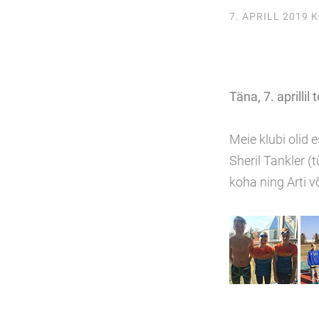
7. APRILL 2019
K
Täna, 7. aprilli
Meie klubi olid
Sheril Tankler (
koha ning Arti võ