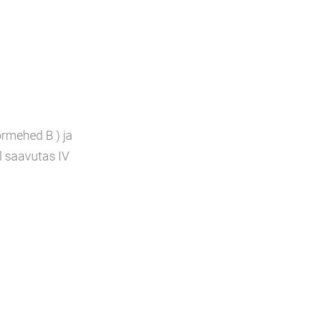
ormehed B ) ja
l saavutas IV