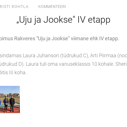
RISTI ROHTLA
KOMMENTEERI
„Uju ja Jookse" IV etapp
l toimus Rakveres “Uju ja Jookse” viimane ehk IV etapp.
 esindamas Laura Juhanson (tüdrukud C), Arti Piirmaa (no
tüdrukud D). Laura tuli oma vanuseklassis 10.kohale. Sheri
itis III koha.