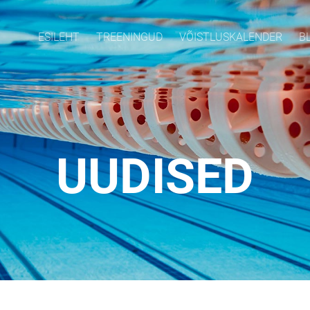
ESILEHT
TREENINGUD
VÕISTLUSKALENDER
B
UUDISED