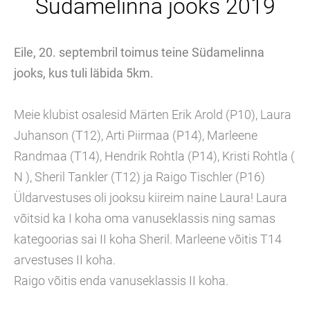
Südamelinna jooks 2019
Eile, 20. septembril toimus teine Südamelinna
jooks, kus tuli läbida 5km.
Meie klubist osalesid Märten Erik Arold (P10), Laura
Juhanson (T12), Arti Piirmaa (P14), Marleene
Randmaa (T14), Hendrik Rohtla (P14), Kristi Rohtla (
N ), Sheril Tankler (T12) ja Raigo Tischler (P16)
Üldarvestuses oli jooksu kiireim naine Laura! Laura
võitsid ka I koha oma vanuseklassis ning samas
kategoorias sai II koha Sheril. Marleene võitis T14
arvestuses II koha.
Raigo võitis enda vanuseklassis II koha.