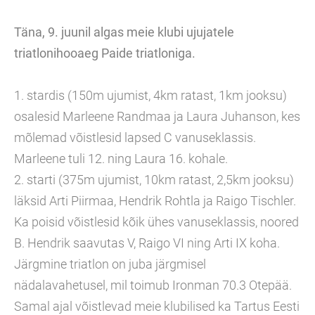
Täna, 9. juunil algas meie klubi ujujatele
triatlonihooaeg Paide triatloniga.
1. stardis (150m ujumist, 4km ratast, 1km jooksu)
osalesid Marleene Randmaa ja Laura Juhanson, kes
mõlemad võistlesid lapsed C vanuseklassis.
Marleene tuli 12. ning Laura 16. kohale.
2. starti (375m ujumist, 10km ratast, 2,5km jooksu)
läksid Arti Piirmaa, Hendrik Rohtla ja Raigo Tischler.
Ka poisid võistlesid kõik ühes vanuseklassis, noored
B. Hendrik saavutas V, Raigo VI ning Arti IX koha.
Järgmine triatlon on juba järgmisel
nädalavahetusel, mil toimub Ironman 70.3 Otepää.
Samal ajal võistlevad meie klubilised ka Tartus Eesti