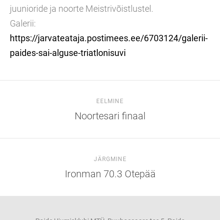
juunioride ja noorte Meistrivõistlustel.
Galerii:
https://jarvateataja.postimees.ee/6703124/galerii-
paides-sai-alguse-triatlonisuvi
EELMINE
Noortesari finaal
JÄRGMINE
Ironman 70.3 Otepää