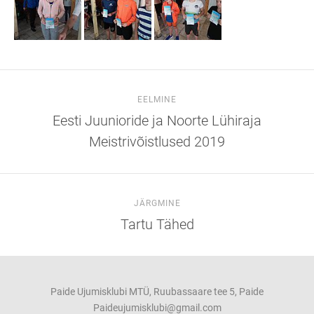
EELMINE
Eesti Juunioride ja Noorte Lühiraja
Meistrivõistlused 2019
JÄRGMINE
Tartu Tähed
Paide Ujumisklubi MTÜ, Ruubassaare tee 5, Paide
Paideujumisklubi@gmail.com