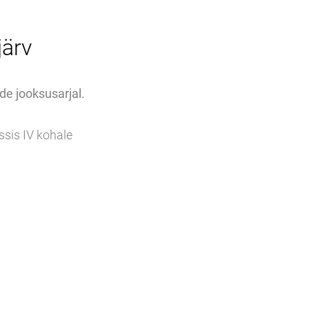
järv
de jooksusarjal.
ssis IV kohale