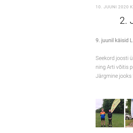
10. JUUNI 2020
K
2. 
9. juunil käisid
Seekord joosti 
ning Arti võitis
Järgmine jooks t