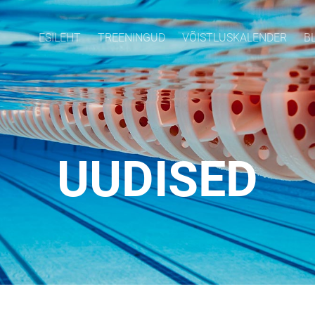
ESILEHT
TREENINGUD
VÕISTLUSKALENDER
B
UUDISED