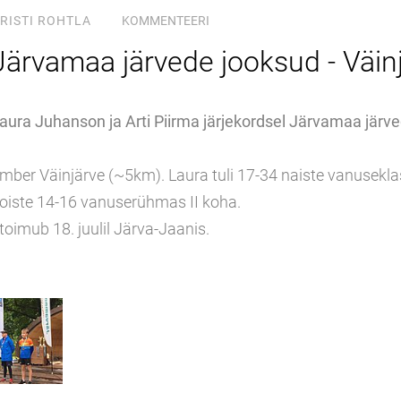
RISTI ROHTLA
KOMMENTEERI
Järvamaa järvede jooksud - Väin
 Laura Juhanson ja Arti Piirma järjekordsel Järvamaa järve
ümber Väinjärve (~5km). Laura tuli 17-34 naiste vanusekla
 poiste 14-16 vanuserühmas II koha.
oimub 18. juulil Järva-Jaanis.