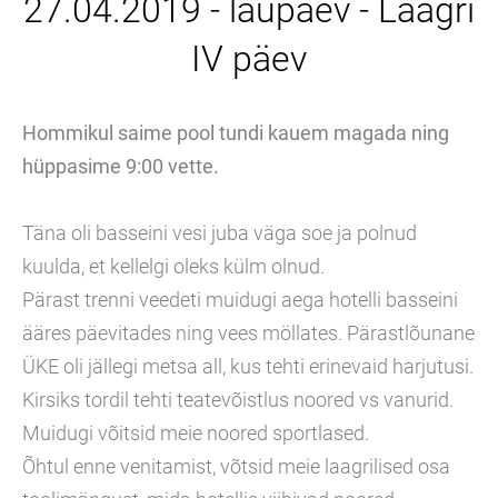
27.04.2019 - laupäev - Laagri
IV päev
Hommikul saime pool tundi kauem magada ning
hüppasime 9:00 vette.
Täna oli basseini vesi juba väga soe ja polnud
kuulda, et kellelgi oleks külm olnud.
Pärast trenni veedeti muidugi aega hotelli basseini
ääres päevitades ning vees möllates. Pärastlõunane
ÜKE oli jällegi metsa all, kus tehti erinevaid harjutusi.
Kirsiks tordil tehti teatevõistlus noored vs vanurid.
Muidugi võitsid meie noored sportlased.
Õhtul enne venitamist, võtsid meie laagrilised osa