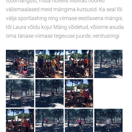
toolimängust, mida hotellis viibivad noored
välismaalased meid mängima kutsusid. Ka seal lõi
välja sportlashing ning viimase eestlasena mängis,
tõi Laura võidu koju! Mäng võidetud, võisime asuda
oma tänase viimase tegevuse juurde, venitusringi.