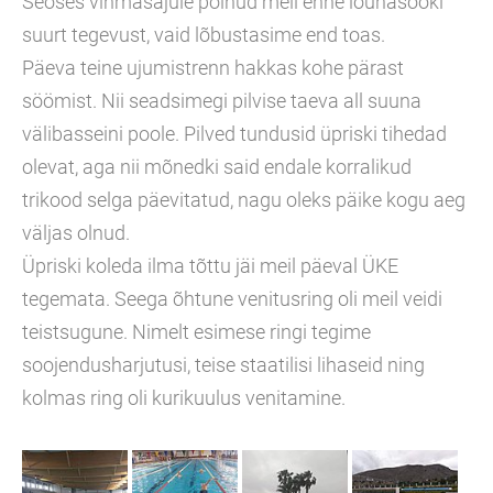
Seoses vihmasajule polnud meil enne lõunasööki
suurt tegevust, vaid lõbustasime end toas.
Päeva teine ujumistrenn hakkas kohe pärast
söömist. Nii seadsimegi pilvise taeva all suuna
välibasseini poole. Pilved tundusid üpriski tihedad
olevat, aga nii mõnedki said endale korralikud
trikood selga päevitatud, nagu oleks päike kogu aeg
väljas olnud.
Üpriski koleda ilma tõttu jäi meil päeval ÜKE
tegemata. Seega õhtune venitusring oli meil veidi
teistsugune. Nimelt esimese ringi tegime
soojendusharjutusi, teise staatilisi lihaseid ning
kolmas ring oli kurikuulus venitamine.