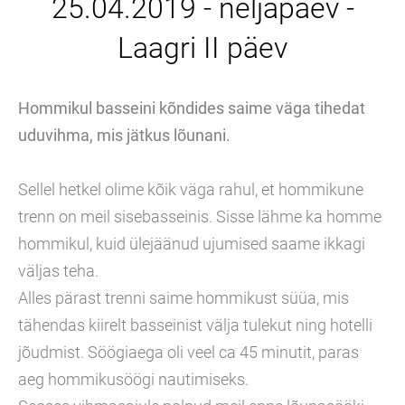
25.04.2019 - neljapäev -
Laagri II päev
Hommikul basseini kõndides saime väga tihedat
uduvihma, mis jätkus lõunani.
Sellel hetkel olime kõik väga rahul, et hommikune
trenn on meil sisebasseinis. Sisse lähme ka homme
hommikul, kuid ülejäänud ujumised saame ikkagi
väljas teha.
Alles pärast trenni saime hommikust süüa, mis
tähendas kiirelt basseinist välja tulekut ning hotelli
jõudmist. Söögiaega oli veel ca 45 minutit, paras
aeg hommikusöögi nautimiseks.